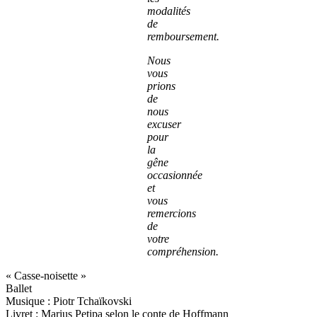
modalités
de
remboursement.
Nous
vous
prions
de
nous
excuser
pour
la
gêne
occasionnée
et
vous
remercions
de
votre
compréhension.
« Casse-noisette »
Ballet
Musique : Piotr Tchaïkovski
Livret : Marius Petipa selon le conte de Hoffmann