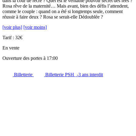
dans la cour de récré ? Quel est le véritable pouvoir secret des fées ?
Rosa rêve de la maternité… Mais avant, bien des défis l’attendent,
comme le couple : quand on a été si longtemps seule, comment
réussir à faire deux ? Rosa se serait-elle Dédoublée ?
[voir plus]
[voir moins]
Tarif : 32€
En vente
Ouverture des portes à 17:00
Billetterie
Billetterie PSH
-3 ans interdit