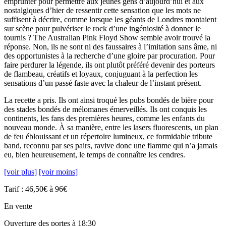
emprunter pour permettre aux jeunes gens d’aujourd’hui et aux
nostalgiques d’hier de ressentir cette sensation que les mots ne
suffisent à décrire, comme lorsque les géants de Londres montaient
sur scène pour pulvériser le rock d’une ingéniosité à donner le
tournis ? The Australian Pink Floyd Show semble avoir trouvé la
réponse. Non, ils ne sont ni des faussaires à l’imitation sans âme, ni
des opportunistes à la recherche d’une gloire par procuration. Pour
faire perdurer la légende, ils ont plutôt préféré devenir des porteurs
de flambeau, créatifs et loyaux, conjuguant à la perfection les
sensations d’un passé faste avec la chaleur de l’instant présent.
La recette a pris. Ils ont ainsi troqué les pubs bondés de bière pour
des stades bondés de mélomanes émerveillés. Ils ont conquis les
continents, les fans des premières heures, comme les enfants du
nouveau monde. À sa manière, entre les lasers fluorescents, un plan
de feu éblouissant et un répertoire lumineux, ce formidable tribute
band, reconnu par ses pairs, ravive donc une flamme qui n’a jamais
eu, bien heureusement, le temps de connaître les cendres.
[voir plus]
[voir moins]
Tarif : 46,50€ à 96€
En vente
Ouverture des portes à 18:30