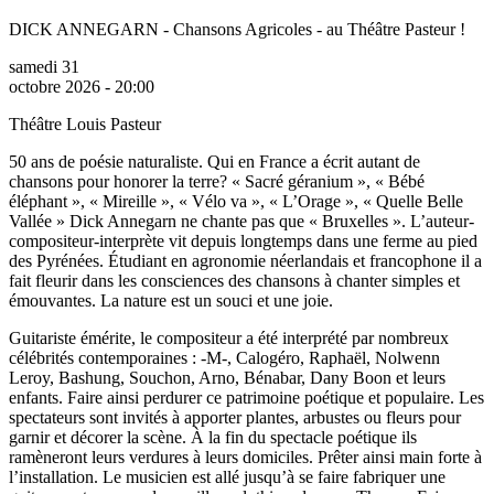
DICK ANNEGARN - Chansons Agricoles - au Théâtre Pasteur !
samedi 31
octobre 2026 - 20:00
Théâtre Louis Pasteur
50 ans de poésie naturaliste. Qui en France a écrit autant de
chansons pour honorer la terre? « Sacré géranium », « Bébé
éléphant », « Mireille », « Vélo va », « L’Orage », « Quelle Belle
Vallée » Dick Annegarn ne chante pas que « Bruxelles ». L’auteur-
compositeur-interprète vit depuis longtemps dans une ferme au pied
des Pyrénées. Étudiant en agronomie néerlandais et francophone il a
fait fleurir dans les consciences des chansons à chanter simples et
émouvantes. La nature est un souci et une joie.
Guitariste émérite, le compositeur a été interprété par nombreux
célébrités contemporaines : -M-, Calogéro, Raphaël, Nolwenn
Leroy, Bashung, Souchon, Arno, Bénabar, Dany Boon et leurs
enfants. Faire ainsi perdurer ce patrimoine poétique et populaire. Les
spectateurs sont invités à apporter plantes, arbustes ou fleurs pour
garnir et décorer la scène. À la fin du spectacle poétique ils
ramèneront leurs verdures à leurs domiciles. Prêter ainsi main forte à
l’installation. Le musicien est allé jusqu’à se faire fabriquer une