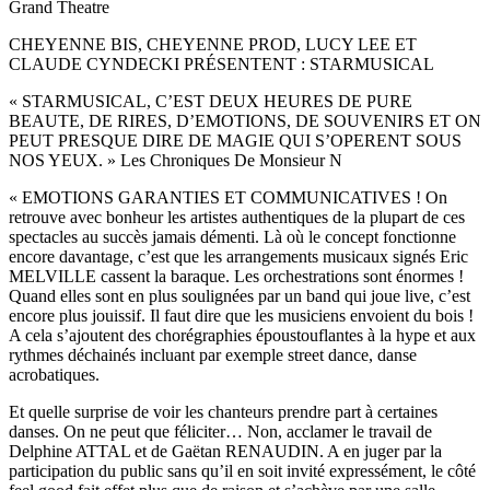
Grand Theatre
CHEYENNE BIS, CHEYENNE PROD, LUCY LEE ET
CLAUDE CYNDECKI PRÉSENTENT : STARMUSICAL
« STARMUSICAL, C’EST DEUX HEURES DE PURE
BEAUTE, DE RIRES, D’EMOTIONS, DE SOUVENIRS ET ON
PEUT PRESQUE DIRE DE MAGIE QUI S’OPERENT SOUS
NOS YEUX. » Les Chroniques De Monsieur N
« EMOTIONS GARANTIES ET COMMUNICATIVES ! On
retrouve avec bonheur les artistes authentiques de la plupart de ces
spectacles au succès jamais démenti. Là où le concept fonctionne
encore davantage, c’est que les arrangements musicaux signés Eric
MELVILLE cassent la baraque. Les orchestrations sont énormes !
Quand elles sont en plus soulignées par un band qui joue live, c’est
encore plus jouissif. Il faut dire que les musiciens envoient du bois !
A cela s’ajoutent des chorégraphies époustouflantes à la hype et aux
rythmes déchainés incluant par exemple street dance, danse
acrobatiques.
Et quelle surprise de voir les chanteurs prendre part à certaines
danses. On ne peut que féliciter… Non, acclamer le travail de
Delphine ATTAL et de Gaëtan RENAUDIN. A en juger par la
participation du public sans qu’il en soit invité expressément, le côté