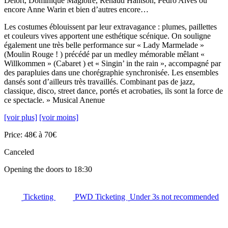
Delort, Dominique Magloire, Renaud Hantson, Pedro Alves ou
encore Anne Warin et bien d’autres encore…
Les costumes éblouissent par leur extravagance : plumes, paillettes
et couleurs vives apportent une esthétique scénique. On souligne
également une très belle performance sur « Lady Marmelade »
(Moulin Rouge ! ) précédé par un medley mémorable mêlant «
Willkommen » (Cabaret ) et « Singin’ in the rain », accompagné par
des parapluies dans une chorégraphie synchronisée. Les ensembles
dansés sont d’ailleurs très travaillés. Combinant pas de jazz,
classique, disco, street dance, portés et acrobaties, ils sont la force de
ce spectacle. » Musical Anenue
[voir plus]
[voir moins]
Price: 48€ à 70€
Canceled
Opening the doors to 18:30
Ticketing
PWD Ticketing
Under 3s not recommended