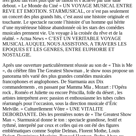
feel good fait effet plus que de raison et s’achève par une salle
debout. » Le Monde du Ciné « UN VOYAGE MUSICAL ENTRE
REVE ET EMOTION. STARMUSICAL, ce n’est pas seulement
un concert des plus grands hits, c’est aussi une histoire originale et
touchante. Le spectacle raconte l’histoire d’un homme qui hérite
d’une mystérieuse bâtisse abandonnée où les stars des comédies
musicales prennent vie. Un voyage à la croisée du rêve et de la
réalité. » Actua News « C’EST UN VERITABLE VOYAGE
MUSICAL AUQUEL NOUS ASSISTONS, A TRAVERS LES
EPOQUES ET LES GENRES, ENTRE EUPHORIE ET
NOSTALGIE.
Après une ouverture particulièrement réussie au son de « This is Me
», du célèbre film The Greatest Showman , le show nous propose un
panorama très varié des plus grandes comédies musicales
francophones et anglophones. De Starmania aux Dix
commandements , en passant par Mamma Mia , Mozart : l’Opéra
rock , Roméo et Juliette ou encore Priscilla, folle du désert , les
artistes interprètent avec passion et enthousiasme les tubes cultes
réarrangés pour l’occasion, sous la direction musicale d’Éric
Melville. » Culturellement Vôtre « UNE VITALITE
DEBORDANTE. Dès les premières notes de « The Greatest Show
Man », Starmusical donne le ton : spectacle grandiose, festif et
rythmé, interprété par ceux et celles qui en ont été des figures
emblématiques comme Sophie Delmas, Florent Mothe, Louis